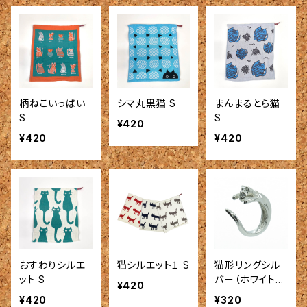
柄ねこいっぱい
シマ丸黒猫 S
まんまるとら猫
S
S
¥420
¥420
¥420
おすわりシルエ
猫シルエット１ S
猫形リングシル
ット S
バー（ホワイト・
¥420
グリーン・レッド）
¥420
¥320