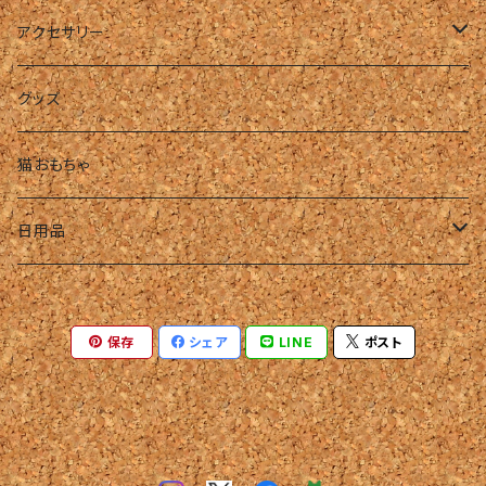
アクセサリー
リング
グッズ
ピアス・イヤリング
猫おもちゃ
ネックレス
日用品
ハンドメイド・パーツ
タオル
保存
シェア
LINE
ポスト
ハンドタオル
フェイスタオル