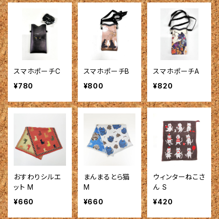
スマホポーチC
スマホポーチB
スマホポーチA
¥780
¥800
¥820
おすわりシルエ
まんまるとら猫
ウィンターねこさ
ット M
M
ん S
¥660
¥660
¥420