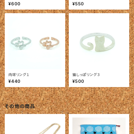
¥600
¥550
肉球リング１
猫しっぽリング３
¥440
¥500
その他の商品