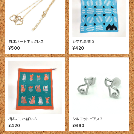
肉球ハートネックレス
シマ丸黒猫 S
¥500
¥420
柄ねこいっぱい S
シルエットピアス２
¥420
¥660