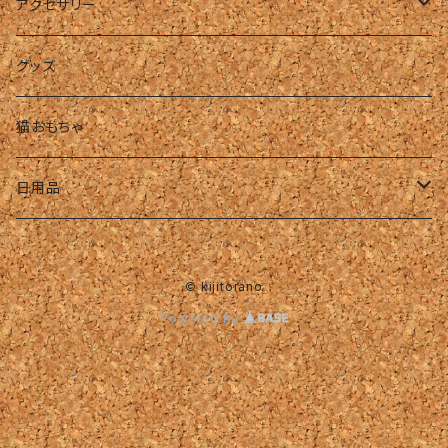
アクセサリー
リング
グッズ
ピアス・イヤリング
猫おもちゃ
ネックレス
日用品
ハンドメイド・パーツ
タオル
© kijitorano
ハンドタオル
Powered by
フェイスタオル