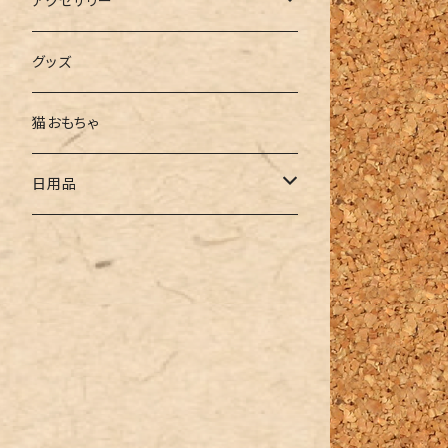
アクセサリー
リング
グッズ
ピアス・イヤリング
猫おもちゃ
ネックレス
日用品
ハンドメイド・パーツ
タオル
ハンドタオル
フェイスタオル