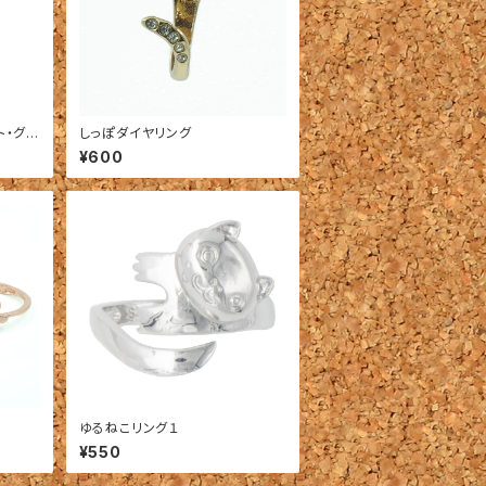
ト・グリ
しっぽダイヤリング
¥600
ゆるねこリング１
¥550