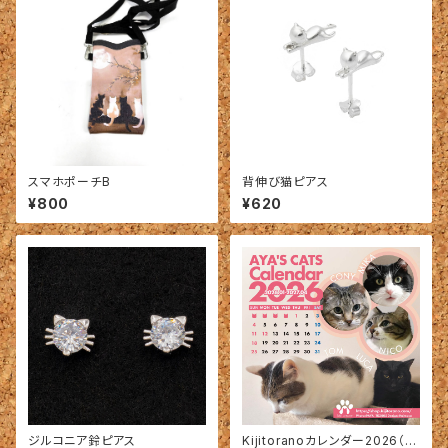
スマホポーチB
背伸び猫ピアス
¥800
¥620
ジルコニア鈴ピアス
Kijitoranoカレンダー2026（C