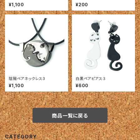
Dサイズ置型）
¥1,100
¥200
陰陽ペアネックレス3
白黒ペアピアス３
¥1,100
¥600
商品一覧に戻る
CATEGORY