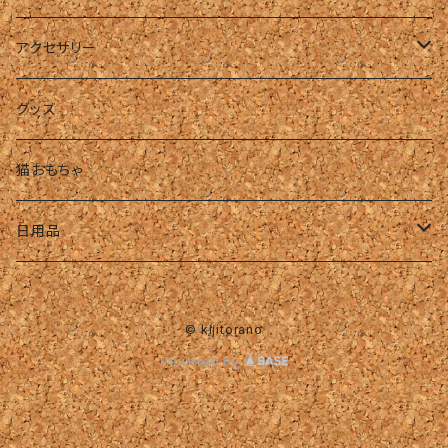
アクセサリー
リング
グッズ
ピアス・イヤリング
猫おもちゃ
ネックレス
日用品
ハンドメイド・パーツ
タオル
© kijitorano
ハンドタオル
Powered by
フェイスタオル