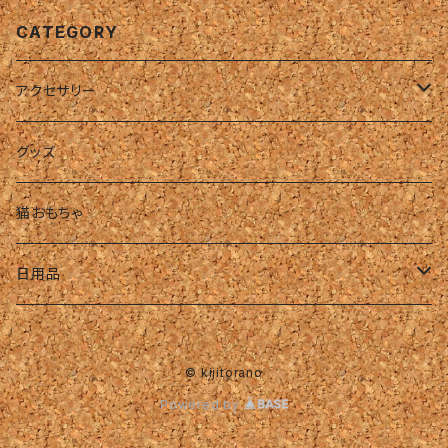
CATEGORY
アクセサリー
リング
グッズ
ピアス・イヤリング
猫おもちゃ
ネックレス
日用品
ハンドメイド・パーツ
タオル
© kijitorano
ハンドタオル
Powered by