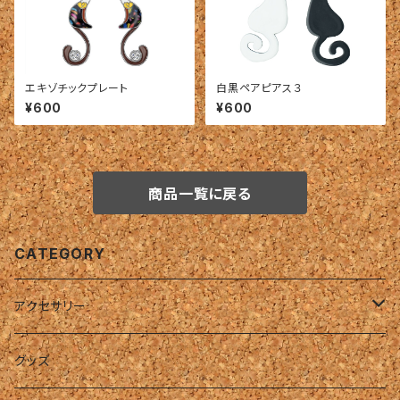
エキゾチックプレート
白黒ペアピアス３
¥600
¥600
商品一覧に戻る
CATEGORY
アクセサリー
リング
グッズ